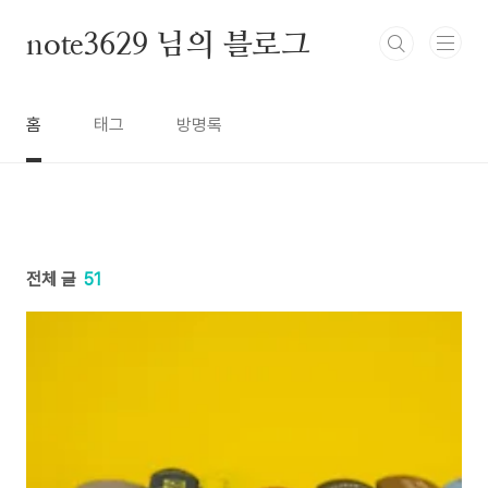
본문 바로가기
note3629 님의 블로그
홈
태그
방명록
전체 글
51